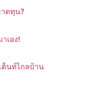
ขาดทุน?
บมาเอง!
เต็นท์ไกลบ้าน