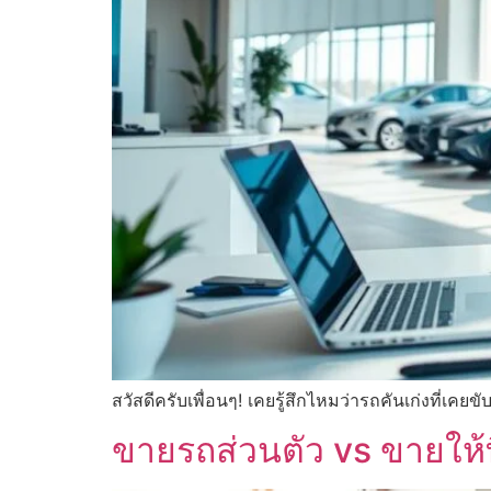
สวัสดีครับเพื่อนๆ! เคยรู้สึกไหมว่ารถคันเก่งที่เคยขั
ขายรถส่วนตัว vs ขายให้ท