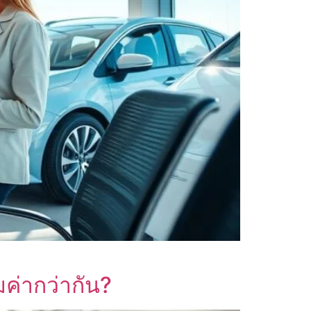
มค่ากว่ากัน?